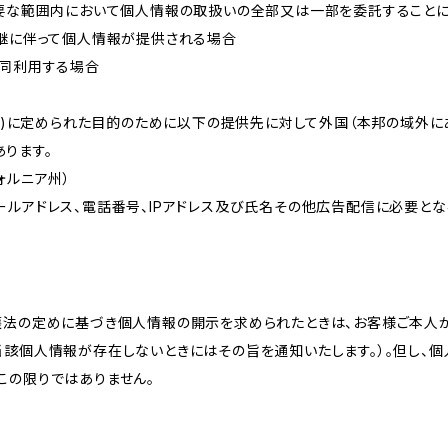
必要な範囲内において個人情報の取扱いの全部又は一部を委託すること
承継に伴って個人情報が提供される場合
共同利用する場合
的(3)に定められた目的のために以下の提供先に対して外国（本邦の域外
ります。
リフォルニア州）
ールアドレス、電話番号、IPアドレス及び氏名その他広告配信に必要と
護法の定めに基づき個人情報の開示を求められたときは、お客様ご本人
当該個人情報が存在しないときにはその旨を通知いたします。）。但し、
この限りではありません。