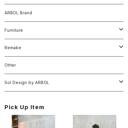
ARBOL Brand
Furniture
Chair
Remake
Table
Chair
Other
Cabinet
Table
Sol Design by ARBOL
Othrer
Other
Platycerium _ ビカクシダ
Pick Up Item