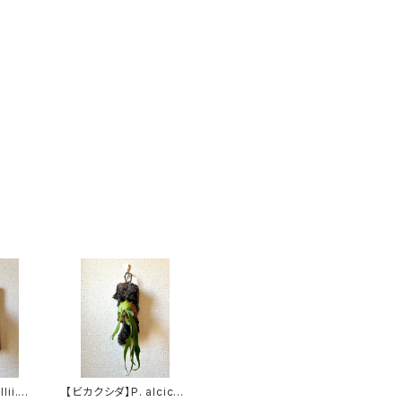
ii.c
【ビカクシダ】P. alcico