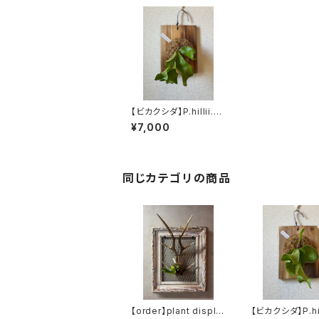
【ビカクシダ】P.hillii.c
v.Dragon ヒリードラゴ
¥7,000
ン p_dra_2
同じカテゴリの商品
【order】plant displa
【ビカクシダ】P.hill