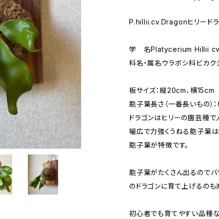
P.hillii.cv.Dragonヒ
学 名Platycerium Hillii c
科名・属名ウラボシ科ビカク
板サイズ：縦20cm、横15cm
胞子葉長さ（一番長いもの）：約
ドラゴンはヒリーの園芸種で
幅広で力強くうねる胞子葉は
胞子葉が特徴です。
胞子葉がたくさん出るのでバ
のドラゴンに育て上げるのも
初心者でも育てやすい品種な