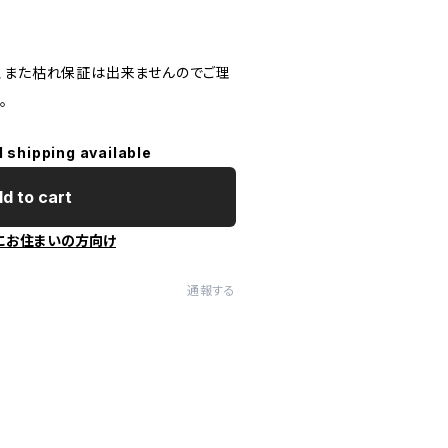
、また枯れ保証は出来ませんのでご理
。
l shipping available
d to cart
にお住まいの方向け
通報する