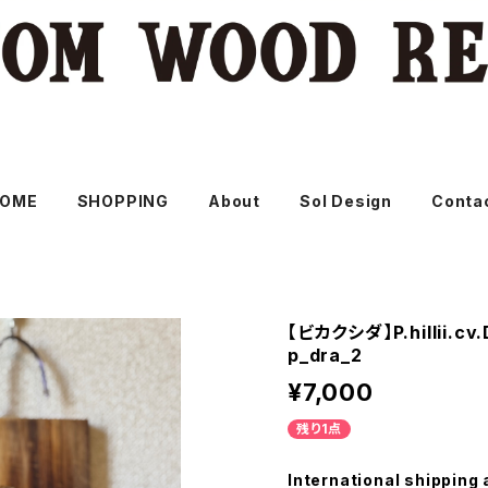
OME
SHOPPING
About
Sol Design
Conta
【ビカクシダ】P.hillii.
p_dra_2
¥7,000
残り1点
International shipping 