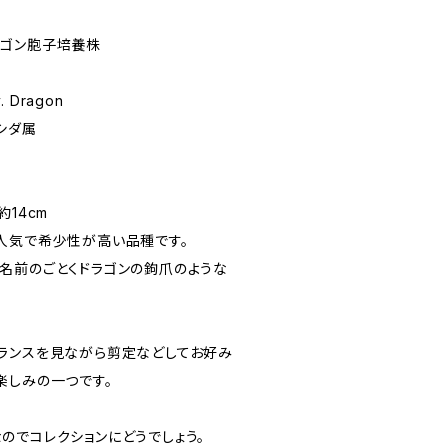
リードラゴン胞子培養株
v. Dragon
シダ属
14cm
人気で希少性が高い品種です。
名前のごとくドラゴンの鉤爪のような
ランスを見ながら剪定などしてお好み
楽しみの一つです。
のでコレクションにどうでしょう。