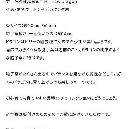
学 名Platycerium Hillii cv. Dragon
科名・属名ウラボシ科ビカクシダ属
板サイズ：縦20cm、横15cm
胞子葉長さ（一番長いもの）：約14cm
ドラゴンはヒリーの園芸種で人気で希少性が高い品種です。
幅広で力強くうねる胞子葉は名前のごとくドラゴンの鉤爪のよう
な胞子葉が特徴です。
胞子葉がたくさん出るのでバランスを見ながら剪定などしてお好
みのドラゴンに育て上げるのも楽しみの一つです。
初心者でも育てやすい品種なのでコレクションにどうでしょう。
※本品は板付けのためそのまま壁にかけていただけます。