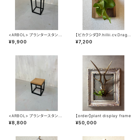
<ARBOL> プランタースタンド
【ビカクシダ】P.hillii.cv.Drago
<M>
n ヒリードラゴン p_dra_1
¥9,900
¥7,200
<ARBOL> プランタースタンド
【order】plant display frame
<S>
¥8,800
¥50,000