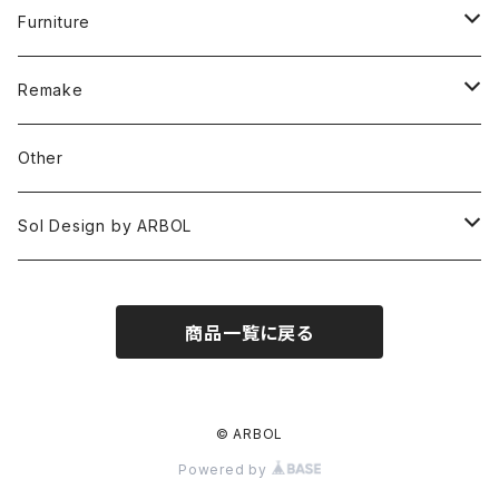
Furniture
Chair
Remake
Table
Chair
Other
Cabinet
Table
Sol Design by ARBOL
Othrer
Other
Platycerium _ ビカクシダ
商品一覧に戻る
© ARBOL
Powered by